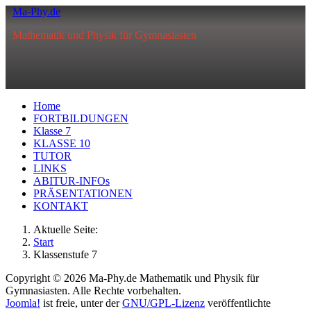
Ma-Phy.de
Mathematik und Physik für Gymnasiasten
Home
FORTBILDUNGEN
Klasse 7
KLASSE 10
TUTOR
LINKS
ABITUR-INFOs
PRÄSENTATIONEN
KONTAKT
Aktuelle Seite:
Start
Klassenstufe 7
Copyright © 2026 Ma-Phy.de Mathematik und Physik für
Gymnasiasten. Alle Rechte vorbehalten.
Joomla!
ist freie, unter der
GNU/GPL-Lizenz
veröffentlichte