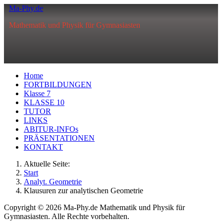
Ma-Phy.de
Mathematik und Physik für Gymnasiasten
Home
FORTBILDUNGEN
Klasse 7
KLASSE 10
TUTOR
LINKS
ABITUR-INFOs
PRÄSENTATIONEN
KONTAKT
Aktuelle Seite:
Start
Analyt. Geometrie
Klausuren zur analytischen Geometrie
Copyright © 2026 Ma-Phy.de Mathematik und Physik für
Gymnasiasten. Alle Rechte vorbehalten.